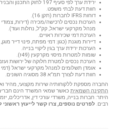
ירידת ערך לפי סעיף 197 לחוק התכנון והבניה.
חוות דעת לבתי משפט.
דוחות IFRS לחברות (תקן 16).
הערכות נכסים לרכישה/מכירה (דירות, צמודי 
מנהל מקרקעי ישראל, קק”ל, נחלות ועוד).
הערכת דמי שכירות ראויים.
דיירות מוגנת (כגון: דמי מפתח, פינוי דייר מוגן
הערכות ירידת ערך בגין ליקויי בנייה.
שומות למטרות מיסוי מקרקעין (49ז).
הערכת נכסים למטרת חלוקה של ירושות ועזבו
אומדן תשלומים למנהל מקרקעי ישראל (דמי הס
חוות דעת לצורך תמ”א 38 מסוגיה השונים.
החברה מספקת ללקוחותיה שירות מקצועי, מהיר וא
התקינה השמאית
כאשר שמאי המשרד הינם חברים ר
היתר: חברות בנייה, משרדי עורכי דין, אדריכלים, יזמ
רבים.
לפרטים נוספים, צרו קשר לייעוץ ראשוני ללא התחייב