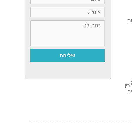
ות
שליחה
בין
ים